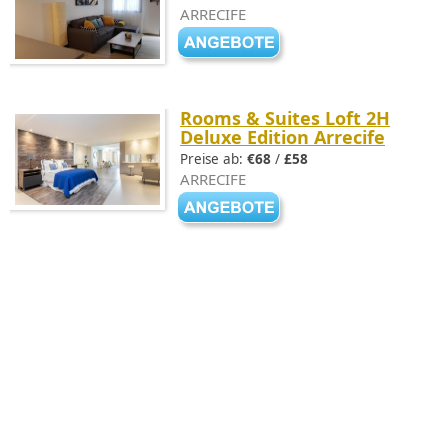
ARRECIFE
Rooms & Suites Loft 2H
Deluxe Edition Arrecife
Preise ab:
€68
/
£58
ARRECIFE