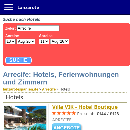
Toggle navigation
Lanzarote
Suche nach Hotels
Arrecife: Hotels, Ferienwohnungen
und Zimmern
lanzarotespanien.de
>
Arrecife
>
Hotels
Hotels
Villa VIK - Hotel Boutique
Preise ab:
€144
/
£123
ARRECIFE