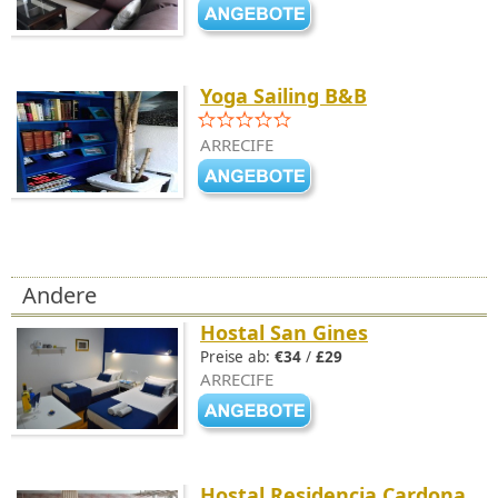
Yoga Sailing B&B
ARRECIFE
Andere
Hostal San Gines
Preise ab:
€34
/
£29
ARRECIFE
Hostal Residencia Cardona